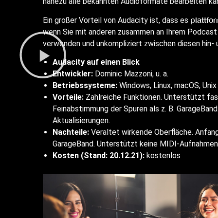
nahezu alle bekannten Audioformate bearbeiten ka
plattfo
Ein großer Vorteil von Audacity ist, dass es
wenn Sie mit anderen zusammen an Ihrem Podcast a
verwenden und unkompliziert zwischen diesen hin- 
Audacity auf einen Blick
Entwickler:
Dominic Mazzoni, u. a.
Betriebssysteme:
Windows, Linux, macOS, Unix
Vorteile:
Zahlreiche Funktionen. Unterstützt fas
Feinabstimmung der Spuren als z. B. GarageBand
Aktualisierungen.
Nachteile:
Veraltet wirkende Oberfläche. Anfangs
GarageBand. Unterstützt keine MIDI-Aufnahmen
Kosten (Stand: 20.12.21):
kostenlos