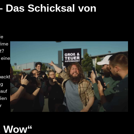
 – Das Schicksal von
ie
rime
t?
 eine
packt
ng
 auf
dien
r
st Wow“