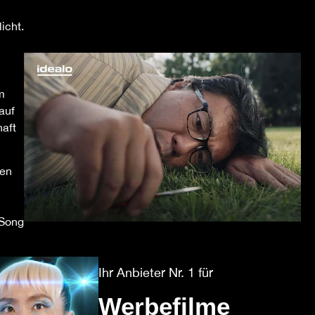
icht.
m
auf
haft
gen
 Song
Ihr Anbieter Nr. 1 für
Werbefilme