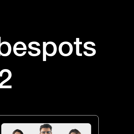
rbespots
2