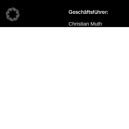
Geschäftsführer:
Christian Muth
Registereintrag:
Eintragung im Handelsregi
Registergericht: Frankfur
Registernummer: HRB 97
Umsatzsteuer-Identifika
Verantwortlich für die Inh