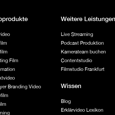
oprodukte
Weitere Leistunge
video
Live Streaming
ilm
Podcast Produktion
film
Kamerateam buchen
ting Film
Contentstudio
imation
Filmstudio Frankfurt
ktvideo
Wissen
yer Branding Video
film
Blog
ilm
Erklärvideo Lexikon
rning