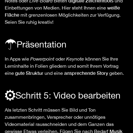
digitale Zeichentools
Notes oder
Live-Board
bieten
und
weiße
Einbettungen von Medien. Hier steht Ihnen eine
Fläche
mit grenzenlosen Möglichkeiten zur Verfügung.
Seien Sie ruhig kreativ!
Präsentation
In Apps wie
Powerpoint
oder
Keynote
können Sie Ihre
Lerninhalte in Folien gliedern und somit Ihrem Vortrag
gute Struktur
ansprechende Story
eine
und eine
geben.
Schritt 5: Video bearbeiten
Als letzten Schritt müssen Sie Bild und Ton
zusammenbringen, Versprecher oder unnötiges
Videomaterial rausschneiden und dem Ganzen das
Musik
gewisse Etwas verleihen. Fügen Sie nach Bedarf