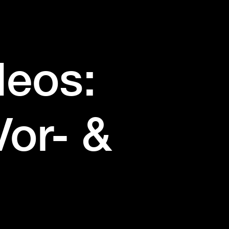
deos:
Vor- &