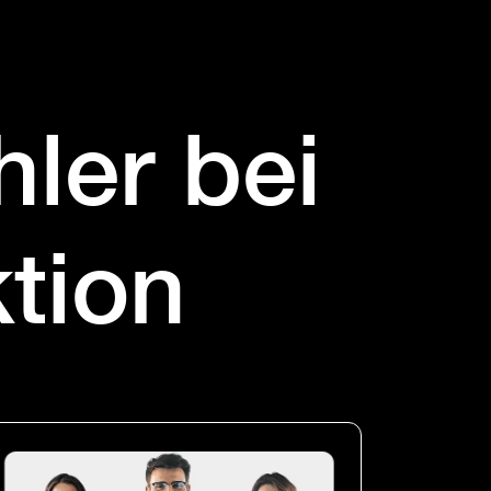
hler bei
tion